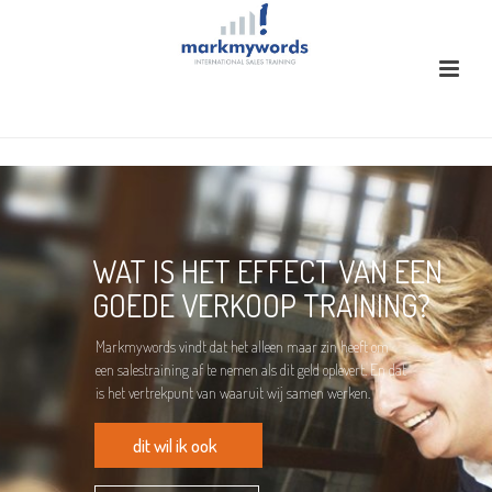
WAT IS HET EFFECT VAN EEN
GOEDE VERKOOP TRAINING?
Markmywords vindt dat het alleen maar zin heeft om
een salestraining af te nemen als dit geld oplevert. En dat
is het vertrekpunt van waaruit wij samen werken.
dit wil ik ook