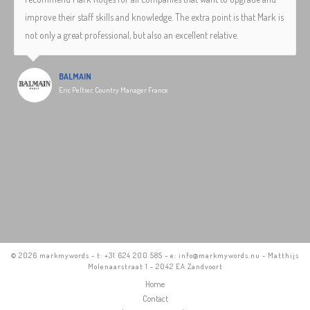
improve their staff skills and knowledge. The extra point is that Mark is
not only a great professional, but also an excellent relative.
BALMAIN
Eric Peltier, Country Manager France
©
2026 markmywords - t: +31 624 200 585 - e: info@markmywords.nu - Matthijs
Molenaarstraat 1 - 2042 EA Zandvoort
Home
Contact