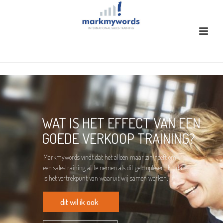
WAT IS HET EFFECT VAN EEN
GOEDE VERKOOP TRAINING?
Markmywords vindt dat het alleen maar zin heeft om
een salestraining af te nemen als dit geld oplevert. En dat
is het vertrekpunt van waaruit wij samen werken.
dit wil ik ook