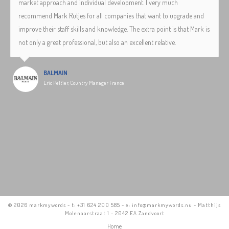
market approach and individual development. I very much
recommend Mark Rutjes for all companies that want to upgrade and
improve their staff skills and knowledge. The extra point is that Mark is
not only a great professional, but also an excellent relative.
BALMAIN
Eric Peltier, Country Manager France
©
2026 markmywords - t: +31 624 200 585 - e: info@markmywords.nu - Matthijs
Molenaarstraat 1 - 2042 EA Zandvoort
Home