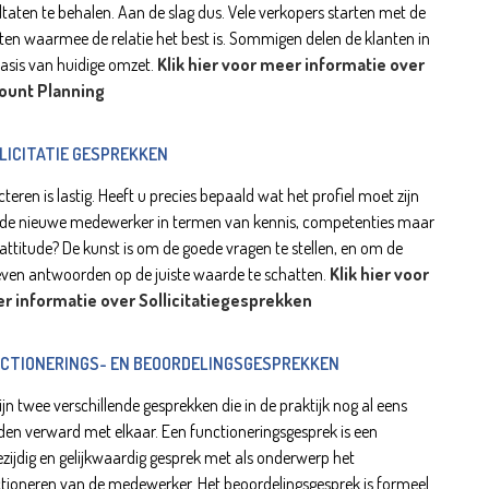
ltaten te behalen. Aan de slag dus. Vele verkopers starten met de
ten waarmee de relatie het best is. Sommigen delen de klanten in
asis van huidige omzet.
Klik hier voor meer informatie over
ount Planning
LICITATIE GESPREKKEN
cteren is lastig. Heeft u precies bepaald wat het profiel moet zijn
de nieuwe medewerker in termen van kennis, competenties maar
attitude? De kunst is om de goede vragen te stellen, en om de
ven antwoorden op de juiste waarde te schatten.
Klik hier voor
r informatie over Sollicitatiegesprekken
CTIONERINGS- EN BEOORDELINGSGESPREKKEN
zijn twee verschillende gesprekken die in de praktijk nog al eens
en verward met elkaar. Een functioneringsgesprek is een
zijdig en gelijkwaardig gesprek met als onderwerp het
tioneren van de medewerker. Het beoordelingsgesprek is formeel...