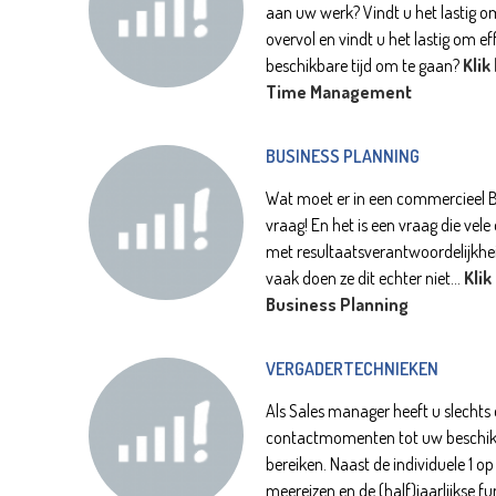
aan uw werk? Vindt u het lastig om
overvol en vindt u het lastig om ef
beschikbare tijd om te gaan?
Klik
Time Management
BUSINESS PLANNING
Wat moet er in een commercieel Bu
vraag! En het is een vraag die vel
met resultaatsverantwoordelijkhei
vaak doen ze dit echter niet...
Klik
Business Planning
VERGADERTECHNIEKEN
Als Sales manager heeft u slechts 
contactmomenten tot uw beschik
bereiken. Naast de individuele 1 op
meereizen en de (half)jaarlijkse f