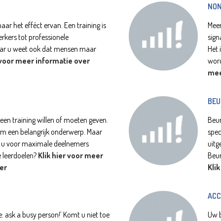
NON
aar het efféct ervan. Een training is
Meer
kers tot professionele
sign
aar u weet ook dat mensen maar
Het 
 voor meer informatie over
wor
mee
BEU
 een training willen of moeten geven.
Beur
om een belangrijk onderwerp. Maar
spec
gt u voor maximale deelnemers
uitg
e leerdoelen?
Klik hier voor meer
Beur
er
Kli
ACC
: ask a busy person!’ Komt u niet toe
Uw b