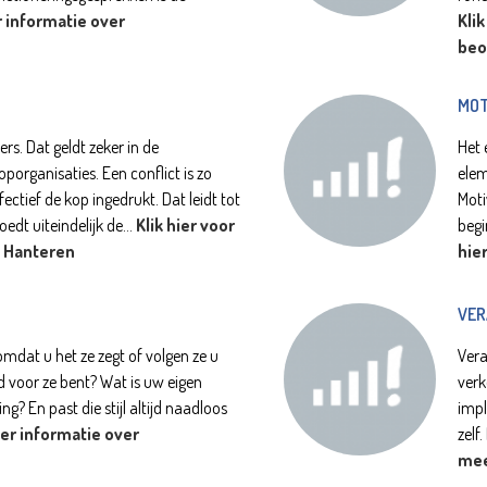
r informatie over
Kli
beo
MOT
s. Dat geldt zeker in de
Het 
organisaties. Een conflict is zo
elem
ectief de kop ingedrukt. Dat leidt tot
Moti
dt uiteindelijk de...
Klik hier voor
begi
t Hanteren
hie
VE
at u het ze zegt of volgen ze u
Vera
 voor ze bent? Wat is uw eigen
verk
ing? En past die stijl altijd naadloos
impl
eer informatie over
zelf
mee