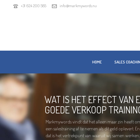
+31 624 200 585
info@markmywords.nu
HOME
SALES COACHI
WAT IS HET EFFECT VAN 
GOEDE VERKOOP TRAININ
Markmywords vindt dat het alleen maar zin heeft o
een salestraining af te nemen als dit geld oplevert. En
dat is het vertrekpunt van waaruit wij samen werken.