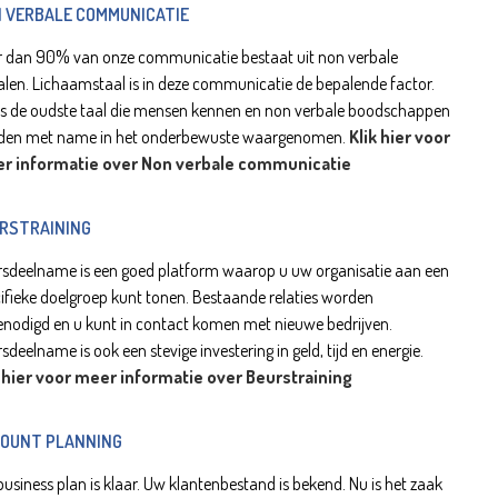
 VERBALE COMMUNICATIE
 dan 90% van onze communicatie bestaat uit non verbale
alen. Lichaamstaal is in deze communicatie de bepalende factor.
is de oudste taal die mensen kennen en non verbale boodschappen
den met name in het onderbewuste waargenomen.
Klik hier voor
r informatie over Non verbale communicatie
RSTRAINING
sdeelname is een goed platform waarop u uw organisatie aan een
ifieke doelgroep kunt tonen. Bestaande relaties worden
enodigd en u kunt in contact komen met nieuwe bedrijven.
sdeelname is ook een stevige investering in geld, tijd en energie.
k hier voor meer informatie over Beurstraining
OUNT PLANNING
usiness plan is klaar. Uw klantenbestand is bekend. Nu is het zaak