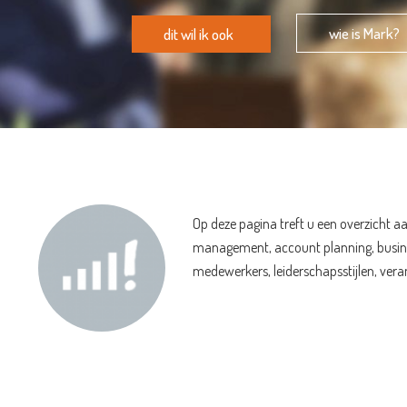
wie is Mark?
dit wil ik ook
Op deze pagina treft u een overzicht 
management, account planning, busines
medewerkers, leiderschapsstijlen, ver