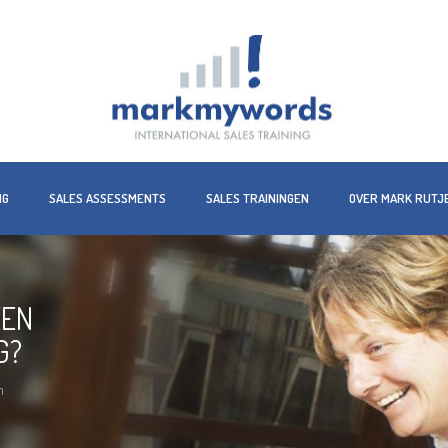
NG
SALES ASSESSMENTS
SALES TRAININGEN
OVER MARK RUTJ
EEN
G?
m