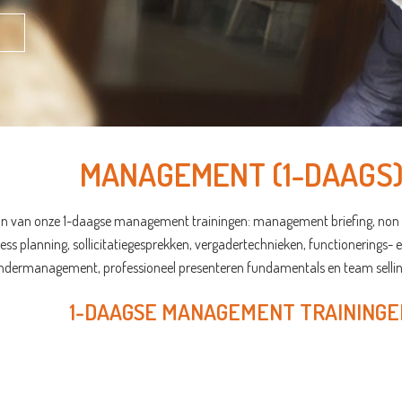
MANAGEMENT (1-DAAGS
aan van onze 1-daagse management trainingen: management briefing, non ve
s planning, sollicitatiegesprekken, vergadertechnieken, functionerings- 
andermanagement, professioneel presenteren fundamentals en team sellin
1-DAAGSE MANAGEMENT TRAININGE