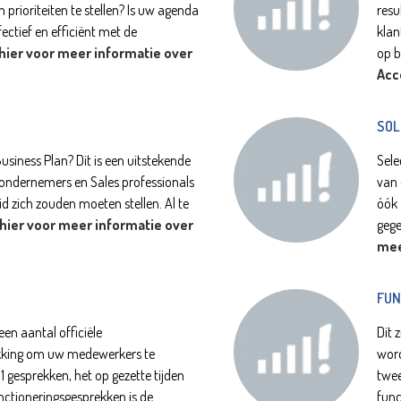
 prioriteiten te stellen? Is uw agenda
resu
fectief en efficiënt met de
klan
 hier voor meer informatie over
op b
Acc
SOL
siness Plan? Dit is een uitstekende
Sele
e ondernemers en Sales professionals
van 
d zich zouden moeten stellen. Al te
óók 
 hier voor meer informatie over
gege
mee
FUN
een aantal officiële
Dit 
king om uw medewerkers te
word
 1 gesprekken, het op gezette tijden
twee
unctioneringsgesprekken is de
func