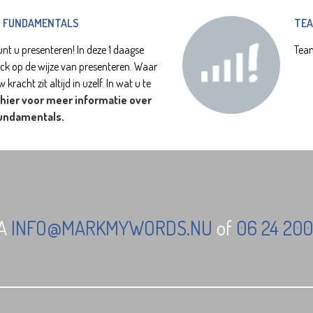
N FUNDAMENTALS
TEA
nt u presenteren! In deze 1 daagse
Team
ack op de wijze van presenteren. Waar
kracht zit altijd in uzelf. In wat u te
 hier voor meer informatie over
undamentals.
IA
INFO@MARKMYWORDS.NU
of
06 24 200